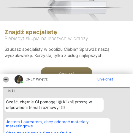
Znajdź specjalistę
Plebiscyt skupia najlepszych w branży
Szukasz specjalisty w pobliżu Ciebie? Sprawdź naszą
wyszukiwarkę. Korzystaj tylko z usług najlepszych!
Szukaj
ORŁY Wnętrz
Live chat
14:51
Cześć, chętnie Ci pomogę! 🙂 Kliknij proszę w
odpowiedni temat rozmowy! 🙂
Organizator plebiscytu
Plebiscyt
Kontakt
Jestem Laureatem, chcę odebrać materiały
Bright Side Solutions sp. z o.
Laureaci
Kontakt
marketingowe
o. sp. k.
Lista
ul. Ruska 22
wszystkich