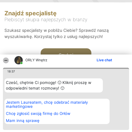
Znajdź specjalistę
Plebiscyt skupia najlepszych w branży
Szukasz specjalisty w pobliżu Ciebie? Sprawdź naszą
wyszukiwarkę. Korzystaj tylko z usług najlepszych!
Szukaj
ORŁY Wnętrz
Live chat
18:37
Cześć, chętnie Ci pomogę! 🙂 Kliknij proszę w
odpowiedni temat rozmowy! 🙂
Organizator plebiscytu
Plebiscyt
Kontakt
Jestem Laureatem, chcę odebrać materiały
Bright Side Solutions sp. z o.
Laureaci
Kontakt
marketingowe
o. sp. k.
Lista
ul. Ruska 22
wszystkich
Chcę zgłosić swoją firmę do Orłów
Wrocław 50-079
Laureatów
Mam inną sprawę
KRS 0000749100 | Regon
Zasady
381313360 | NIP 8943132676
Regulamin
+48 508 492 400
Polityka