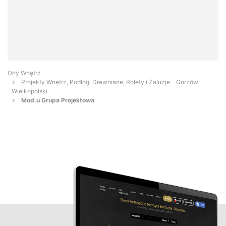
Orły Wnętrz
Projekty Wnętrz, Podłogi Drewniane, Rolety i Żaluzje - Gorzów
Wielkopolski
Mod.u Grupa Projektowa