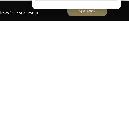
Sprawdź
ieszyć się sukcesem.
słon okiennych
cjalizujący się w osłonach okiennych, który
oku. Przedsiębiorstwo skupia się na oferowaniu
ących nowoczesny styl z wysoką funkcjonalnością.
materiałowe, w tym modele dzień-noc, rolety w
skie, a także liczne typy żaluzji, takie jak
owe i pionowe. Dostępne są tu również plisy,
e można dopasować do rozmaitych aranżacji
esjonalizmem, zapewniając precyzyjny pomiar