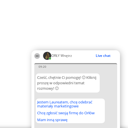
ORŁY Wnętrz
Live chat
09:20
Cześć, chętnie Ci pomogę! 🙂 Kliknij
proszę w odpowiedni temat
rozmowy! 🙂
Jestem Laureatem, chcę odebrać
materiały marketingowe
Chcę zgłosić swoją firmę do Orłów
Mam inną sprawę