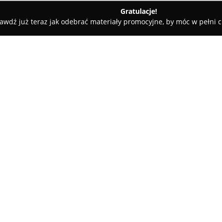
Gratulacje!
awdź już teraz jak odebrać materiały promocyjne, by móc w pełni c
 Rolety i Żaluzje - Będzin
Symad - rolety żaluzje plisy Salon o
słon okiennych
O firmie:
Symad
to renomowany salon spe
działa nieprzerwanie od 2002 r
szerokiej gamy rozwiązań, łącz
W ofercie znajdują się rolety 
kasetach, wolnowiszące oraz rzym
aluminiowe, drewniane, bambus
sudskiego 24
moskitiery oraz zasłony, któr
wnętrz.
Salon Symad wyróżnia się prof