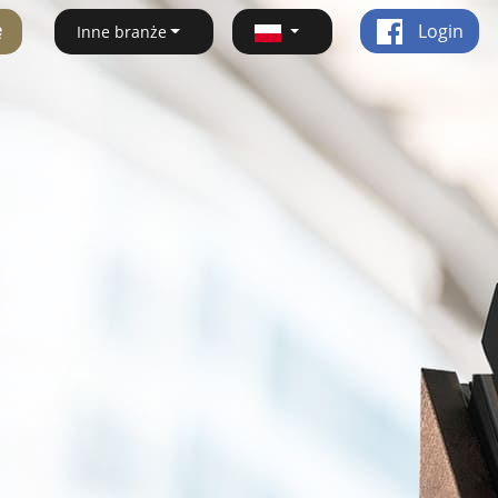
ę
Login
Inne branże