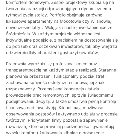
komfortem domowym. Zespół projektowy skupia się na
tworzeniu aranżacji odpowiadających dynamicznemu
rytmowi życia stolicy. Portfolio obejmuje zarówno
luksusowe apartamenty na Mokotowie czy Wilanowie,
nowoczesne lofty z Woli, jak i nastrojowe kamienice ze
Śródmieścia. W każdym projekcie widoczne jest
indywidualne podejście, z naciskiem na dostosowanie się
do potrzeb oraz oczekiwań inwestorów, tak aby wnętrza
odzwierciedlały charakter i gust użytkowników.
Pracownia wyróżnia się profesjonalizmem oraz
transparentnością na każdym etapie realizacji. Staranne
planowanie przestrzeni, funkcjonalny podział stref i
zachowana spójność estetyczna stanowią jej znak
rozpoznawczy. Przemyślana koncepcja ułatwia
prowadzenie prac remontowych, sprzyja świadomemu
podejmowaniu decyzji, a także umożliwia pełną kontrolę
finansową nad inwestycją. Klienci mają możliwość
obserwowania postępów i aktywnego udziału w procesie
twórczym. Priorytetem firmy pozostaje zapewnienie
rozwiązań, które usprawniają codzienność i gwarantują
wysoki komfort użytkowania, dbając o połączenie