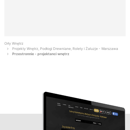
Orły Wnętrz
Projekty Wnętrz, Podłogi Drewniane, Rolety i Żaluzje - Warszawa
Przestronnie - projektanci wnętrz