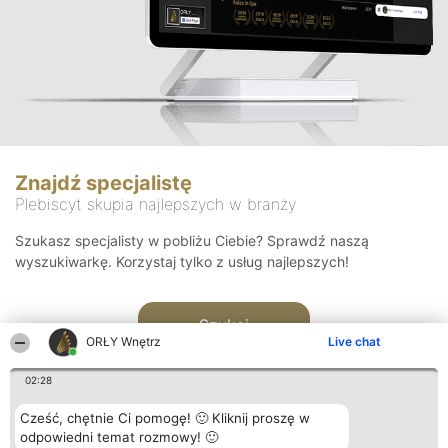
Znajdź specjalistę
Plebiscyt skupia najlepszych w branży
Szukasz specjalisty w pobliżu Ciebie? Sprawdź naszą
wyszukiwarkę. Korzystaj tylko z usług najlepszych!
Szukaj
ORŁY Wnętrz
Live chat
02:28
Cześć, chętnie Ci pomogę! 🙂 Kliknij proszę w
odpowiedni temat rozmowy! 🙂