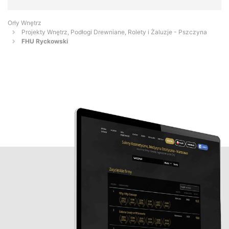
Orły Wnętrz
Projekty Wnętrz, Podłogi Drewniane, Rolety i Żaluzje - Pszczyna
FHU Ryckowski