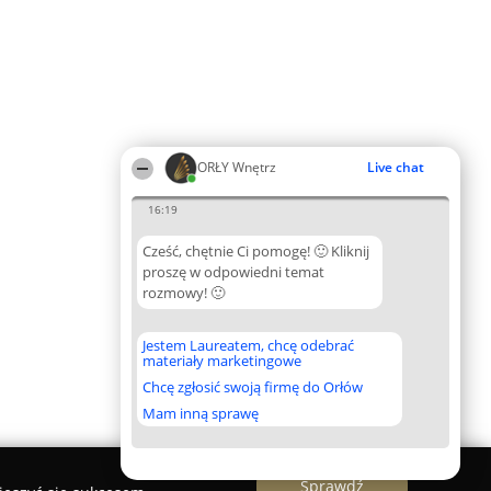
ORŁY Wnętrz
Live chat
16:19
Cześć, chętnie Ci pomogę! 🙂 Kliknij
proszę w odpowiedni temat
rozmowy! 🙂
Jestem Laureatem, chcę odebrać
materiały marketingowe
Chcę zgłosić swoją firmę do Orłów
Mam inną sprawę
Sprawdź