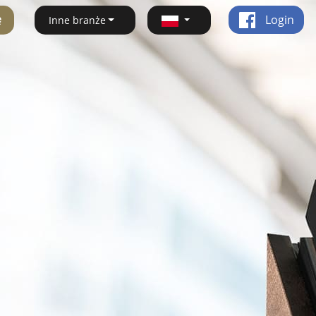
ę
Login
Inne branże