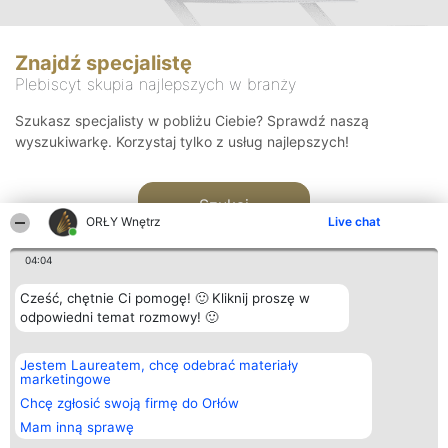
Znajdź specjalistę
Plebiscyt skupia najlepszych w branży
Szukasz specjalisty w pobliżu Ciebie? Sprawdź naszą
wyszukiwarkę. Korzystaj tylko z usług najlepszych!
Szukaj
ORŁY Wnętrz
Live chat
04:04
Cześć, chętnie Ci pomogę! 🙂 Kliknij proszę w
odpowiedni temat rozmowy! 🙂
Organizator plebiscytu
Plebiscyt
Kontakt
Jestem Laureatem, chcę odebrać materiały
Bright Side Solutions sp. z o.
Laureaci
Kontakt
marketingowe
o. sp. k.
Lista
ul. Ruska 22
wszystkich
Chcę zgłosić swoją firmę do Orłów
Wrocław 50-079
Laureatów
Mam inną sprawę
KRS 0000749100 | Regon
Zasady
381313360 | NIP 8943132676
Regulamin