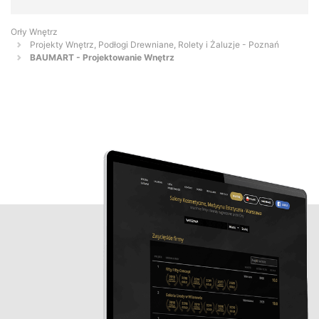
Orły Wnętrz
Projekty Wnętrz, Podłogi Drewniane, Rolety i Żaluzje - Poznań
BAUMART - Projektowanie Wnętrz