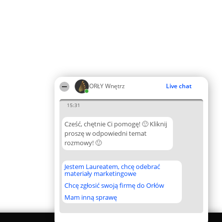
ORŁY Wnętrz
Live chat
15:31
Cześć, chętnie Ci pomogę! 🙂 Kliknij
proszę w odpowiedni temat
rozmowy! 🙂
Jestem Laureatem, chcę odebrać
materiały marketingowe
Chcę zgłosić swoją firmę do Orłów
Mam inną sprawę