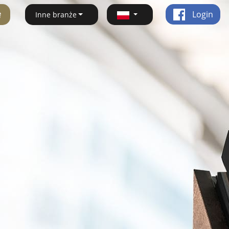
ę
Login
Inne branże