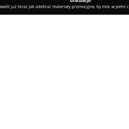
Gratulacje!
awdź już teraz jak odebrać materiały promocyjne, by móc w pełni c
Rolety i Żaluzje - Żory
"Liczy się wnętrze" Justyna Kućmierz
z
O firmie:
Liczy się wnętrze
Justyna Kućmi
specjalizująca się w całościow
wewnętrznych. Firma skupia się
na codzienne funkcjonowanie 
roku działalność firmy obejmu
praktyczne przestrzenie, dost
klientów.
Naczelną wartością studia poz
bezstresowe doświadczenie pod
Właścicielka, Justyna Kućmierz