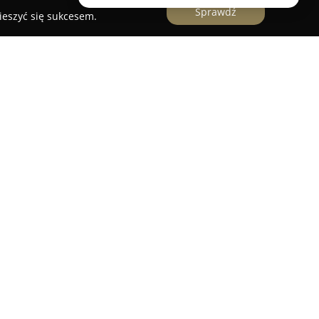
Sprawdź
ieszyć się sukcesem.
erz, z siedzibą w Żorach, to pracownia
ym projektowaniu oraz aranżacji przestrzeni
 na kreowaniu miejsc, które wpływają korzystnie
użytkowników oraz ich samopoczucie. Od 2014
je transformację wnętrz w komfortowe i
osowane do indywidualnych oczekiwań i gustów
ostaje empatia, zapewniająca pozytywne i
czas całego procesu projektowania.
, prowadzi klientów od fazy wstępnych założeń aż