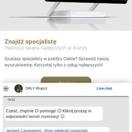
Znajdź specjalistę
Plebiscyt skupia najlepszych w branży
Szukasz specjalisty w pobliżu Ciebie? Sprawdź naszą
wyszukiwarkę. Korzystaj tylko z usług najlepszych!
Szukaj
ORŁY Wnętrz
Live chat
19:50
Cześć, chętnie Ci pomogę! 🙂 Kliknij proszę w
odpowiedni temat rozmowy! 🙂
Organizator plebiscytu
Plebiscyt
Kontakt
Jestem Laureatem, chcę odebrać materiały
Bright Side Solutions sp. z o.
Laureaci
Kontakt