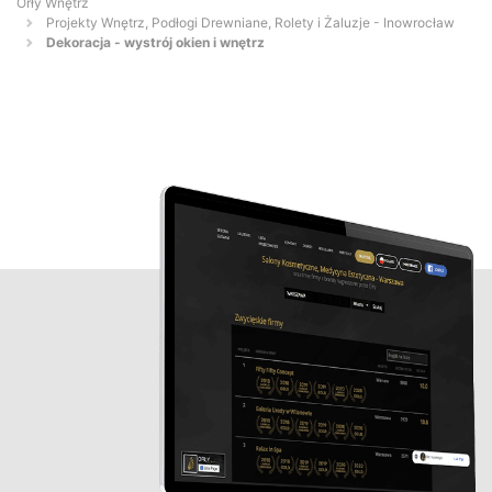
Orły Wnętrz
Projekty Wnętrz, Podłogi Drewniane, Rolety i Żaluzje - Inowrocław
Dekoracja - wystrój okien i wnętrz