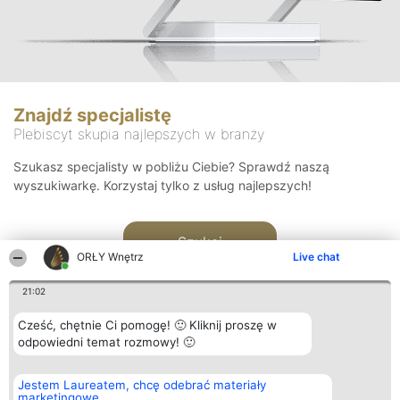
Znajdź specjalistę
Plebiscyt skupia najlepszych w branży
Szukasz specjalisty w pobliżu Ciebie? Sprawdź naszą
wyszukiwarkę. Korzystaj tylko z usług najlepszych!
Szukaj
ORŁY Wnętrz
Live chat
21:02
Cześć, chętnie Ci pomogę! 🙂 Kliknij proszę w
odpowiedni temat rozmowy! 🙂
Organizator plebiscytu
Plebiscyt
Kontakt
Jestem Laureatem, chcę odebrać materiały
Bright Side Solutions sp. z o.
Laureaci
Kontakt
marketingowe
o. sp. k.
Lista