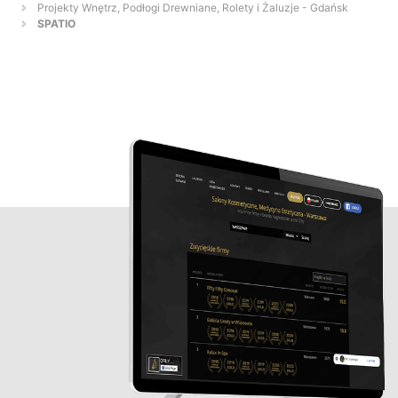
Projekty Wnętrz, Podłogi Drewniane, Rolety i Żaluzje - Gdańsk
SPATIO