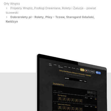
Orły Wnętrz
Projekty Wnętrz, Podłogi Drewniane, Rolety i Żaluzje - powiat
tczewski
Dobrerolety.pl - Rolety, Plisy - Tczew, Starogard Gdański,
Kwidzyn