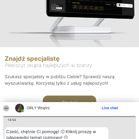
Znajdź specjalistę
Plebiscyt skupia najlepszych w branży
Szukasz specjalisty w pobliżu Ciebie? Sprawdź naszą
wyszukiwarkę. Korzystaj tylko z usług najlepszych!
Szukaj
ORŁY Wnętrz
Live chat
14:54
Cześć, chętnie Ci pomogę! 🙂 Kliknij proszę w
odpowiedni temat rozmowy! 🙂