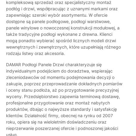
kompleksową sprzedaż oraz specjalistyczny montaż
podłóg i drzwi, współpracując z uznanymi markami oraz
zapewniając szeroki wybór asortymentu. W ofercie
dostępne są panele podłogowe, podłogi warstwowe,
panele winylowe o nowoczesnej konstrukcji modułowej, a
także tradycyjne podłogi wykonane z drewna. Klienci
mogą ponadto wybierać spośród licznych modeli drzwi
wewnętrznych i zewnętrznych, które uzupełniają różnego
rodzaju listwy oraz akcesoria.
DAMAR Podłogi Panele Drzwi charakteryzuje się
indywidualnym podejściem do doradztwa, wspierając
zleceniodawców od momentu podejmowania decyzji o
zakupie, poprzez przeprowadzanie dokładnych pomiarów
i oceny stanu podłoża, aż po przygotowanie precyzyjnej
wyceny. Przedsiębiorstwo zapewnia terminową dostawę,
profesjonalne przygotowanie oraz montaż nabytych
produktów, dbając o najwyższe standardy i satysfakcję
klientów. Działalność firmy, obecnej na rynku od 2007
roku, opiera się na wieloletnim doświadczeniu oraz
nieprzerwanie poszerzanej ofercie i podnoszonej jakości
usług.