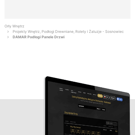
Orły Wnętrz
Projekty Wnętrz, Podłogi Drewniane, Rolety i Żaluzje - Sosnowiec
DAMAR Podłogi Panele Drzwi