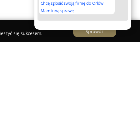
Chcę zgłosić swoją firmę do Orłów
Mam inną sprawę
Sprawdź
ieszyć się sukcesem.
le Poznań
le Poznań
specjalizuje się w dostarczaniu
esie osłon okiennych oraz systemów
ń wewnętrznych i zewnętrznych. Firma posiada
i obsługuje klientów indywidualnych oraz
skich miejscowości. W jej asortymencie znajdują
trzne i zewnętrzne, żaluzje drewniane,
e, nowoczesne pergole tarasowe, a także markizy