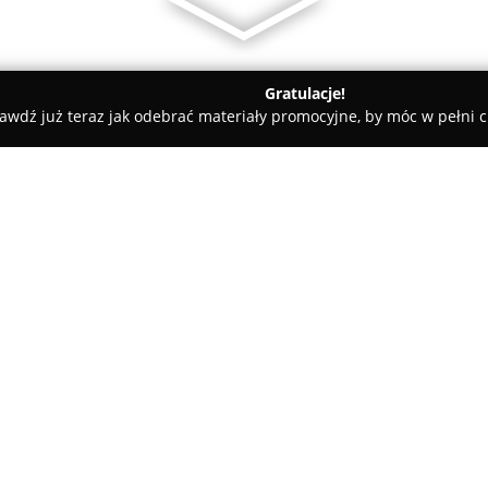
Gratulacje!
awdź już teraz jak odebrać materiały promocyjne, by móc w pełni c
 Rolety i Żaluzje - Puszczykowo
HelioSun Rolety Żaluzje Pergo
znań
O firmie:
HelioSun Rolety Żaluzje Pergo
różnorodnych rozwiązań w zakr
zaciemniających do zastosowa
25 lat doświadczenia na rynku 
biznesowych z Poznania i pobli
się między innymi rolety wewnę
aluminiowe, pionowe i fasadow