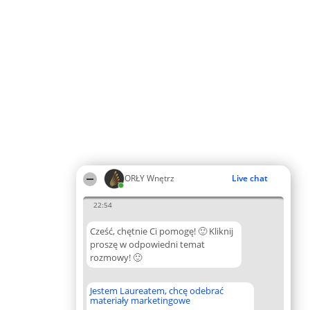
ORŁY Wnętrz
Live chat
22:54
Cześć, chętnie Ci pomogę! 🙂 Kliknij
proszę w odpowiedni temat
rozmowy! 🙂
Jestem Laureatem, chcę odebrać
materiały marketingowe