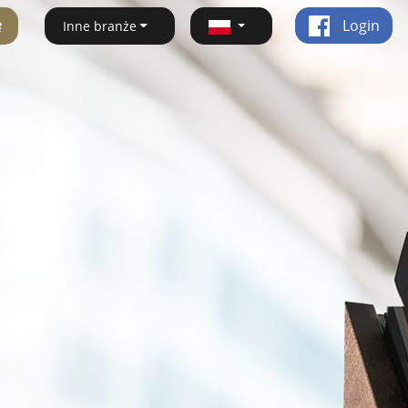
ę
Login
Inne branże