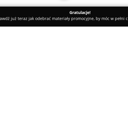
Gratulacje!
awdź już teraz jak odebrać materiały promocyjne, by móc w pełni c
 Rolety i Żaluzje - Suwałki
A3 projektowanie wnętrz
O firmie:
A3 projektowanie wnętrz
to p
mgr architektury wnętrz Annę E
przestrzeni mieszkaniowych or
nowoczesnych, minimalistyczny
aranżacji. Siedziba firmy znajd
prowadzona jest również online,
Polski.
Studio kierowane przez Annę E