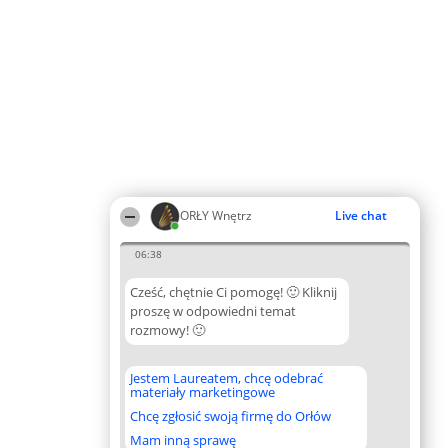
ORŁY Wnętrz
Live chat
06:38
Cześć, chętnie Ci pomogę! 🙂 Kliknij
proszę w odpowiedni temat
rozmowy! 🙂
Jestem Laureatem, chcę odebrać
materiały marketingowe
Chcę zgłosić swoją firmę do Orłów
Mam inną sprawę