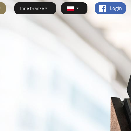
ę
Login
Inne branże