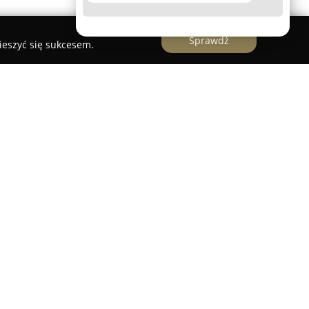
Sprawdź
ieszyć się sukcesem.
racownia istniejąca od 2013 roku, założona przez
gert. Firma specjalizuje się w projektowaniu
az komercyjnych, kładąc nacisk na tworzenie
ch, jak i ponadczasowych czy loftowych
uje się w Suwałkach, przy czym działalność
 dzięki czemu obsługiwani są klienci z całej
gert przykłada dużą wagę do funkcjonalności