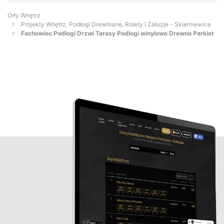
Orły Wnętrz
Projekty Wnętrz, Podłogi Drewniane, Rolety i Żaluzje - Skierniewice
Fachowiec Podłogi Drzwi Tarasy Podłogi winylowe Drewno Parkiet