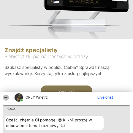
Znajdź specjalistę
Plebiscyt skupia najlepszych w branży
Szukasz specjalisty w pobliżu Ciebie? Sprawdź naszą
wyszukiwarkę. Korzystaj tylko z usług najlepszych!
Szukaj
ORŁY Wnętrz
Live chat
02:34
Cześć, chętnie Ci pomogę! 🙂 Kliknij proszę w
odpowiedni temat rozmowy! 🙂