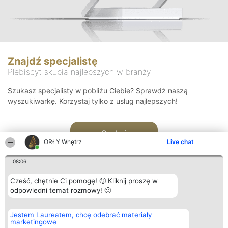
Znajdź specjalistę
Plebiscyt skupia najlepszych w branży
Szukasz specjalisty w pobliżu Ciebie? Sprawdź naszą
wyszukiwarkę. Korzystaj tylko z usług najlepszych!
Szukaj
ORŁY Wnętrz
Live chat
08:06
Cześć, chętnie Ci pomogę! 🙂 Kliknij proszę w
odpowiedni temat rozmowy! 🙂
Organizator plebiscytu
Plebiscyt
Kontakt
Jestem Laureatem, chcę odebrać materiały
Bright Side Solutions sp. z o.
Laureaci
Kontakt
marketingowe
o. sp. k.
Lista