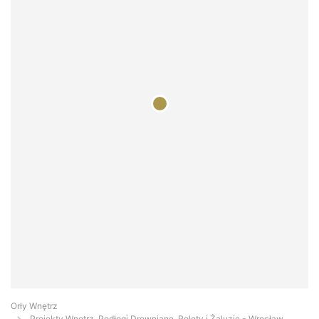
Orły Wnętrz
Projekty Wnętrz, Podłogi Drewniane, Rolety i Żaluzje - Wrocław