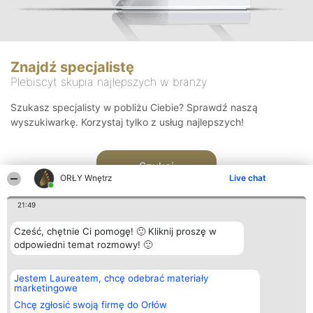
Znajdź specjalistę
Plebiscyt skupia najlepszych w branży
Szukasz specjalisty w pobliżu Ciebie? Sprawdź naszą
wyszukiwarkę. Korzystaj tylko z usług najlepszych!
Szukaj
ORŁY Wnętrz
Live chat
21:49
Cześć, chętnie Ci pomogę! 🙂 Kliknij proszę w
odpowiedni temat rozmowy! 🙂
Organizator plebiscytu
Plebiscyt
Kontakt
Jestem Laureatem, chcę odebrać materiały
Bright Side Solutions sp. z o.
Laureaci
Kontakt
marketingowe
o. sp. k.
Lista
ul. Ruska 22
wszystkich
Chcę zgłosić swoją firmę do Orłów
Wrocław 50-079
Laureatów