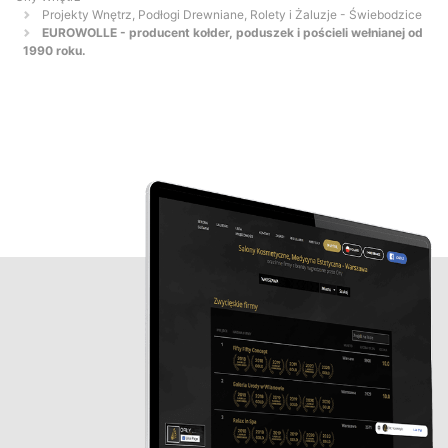
Projekty Wnętrz, Podłogi Drewniane, Rolety i Żaluzje - Świebodzice
EUROWOLLE - producent kołder, poduszek i pościeli wełnianej od
1990 roku.