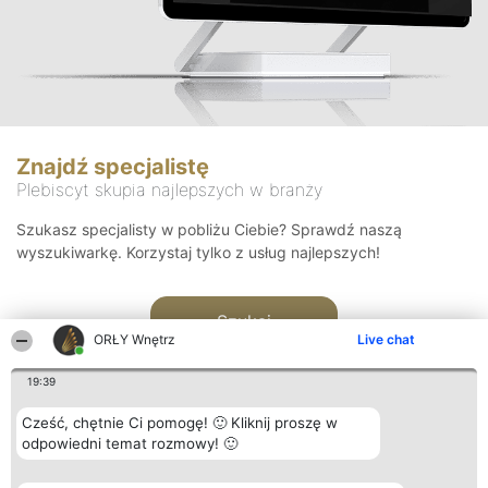
Znajdź specjalistę
Plebiscyt skupia najlepszych w branży
Szukasz specjalisty w pobliżu Ciebie? Sprawdź naszą
wyszukiwarkę. Korzystaj tylko z usług najlepszych!
Szukaj
ORŁY Wnętrz
Live chat
19:39
Cześć, chętnie Ci pomogę! 🙂 Kliknij proszę w
odpowiedni temat rozmowy! 🙂
Organizator plebiscytu
Plebiscyt
Kontakt