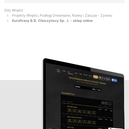
Orły Wnętrz
Projekty Wnętrz, Podłogi Drewniane, Rolety i Żaluzje - Żywiec
Eurofirany B.B. Choczyńscy Sp. J. - sklep online