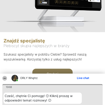
Znajdź specjalistę
Plebiscyt skupia najlepszych w branży
Szukasz specjalisty w pobliżu Ciebie? Sprawdź naszą
wyszukiwarkę. Korzystaj tylko z usług najlepszych!
Szukaj
ORŁY Wnętrz
Live chat
13:02
Cześć, chętnie Ci pomogę! 🙂 Kliknij proszę w
odpowiedni temat rozmowy! 🙂