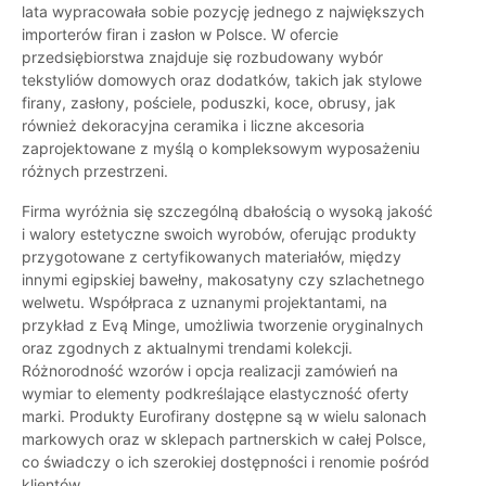
lata wypracowała sobie pozycję jednego z największych
importerów firan i zasłon w Polsce. W ofercie
przedsiębiorstwa znajduje się rozbudowany wybór
tekstyliów domowych oraz dodatków, takich jak stylowe
firany, zasłony, pościele, poduszki, koce, obrusy, jak
również dekoracyjna ceramika i liczne akcesoria
zaprojektowane z myślą o kompleksowym wyposażeniu
różnych przestrzeni.
Firma wyróżnia się szczególną dbałością o wysoką jakość
i walory estetyczne swoich wyrobów, oferując produkty
przygotowane z certyfikowanych materiałów, między
innymi egipskiej bawełny, makosatyny czy szlachetnego
welwetu. Współpraca z uznanymi projektantami, na
przykład z Evą Minge, umożliwia tworzenie oryginalnych
oraz zgodnych z aktualnymi trendami kolekcji.
Różnorodność wzorów i opcja realizacji zamówień na
wymiar to elementy podkreślające elastyczność oferty
marki. Produkty Eurofirany dostępne są w wielu salonach
markowych oraz w sklepach partnerskich w całej Polsce,
co świadczy o ich szerokiej dostępności i renomie pośród
klientów.