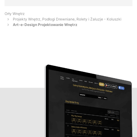
Orły Wnętrz
Projekty Wnętrz, Podłogi Drewniane, Rolety i Żaluzje - Koluszki
Art-e-Design Projektowanie Wnętrz