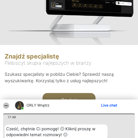
Znajdź specjalistę
Plebiscyt skupia najlepszych w branży
Szukasz specjalisty w pobliżu Ciebie? Sprawdź naszą
wyszukiwarkę. Korzystaj tylko z usług najlepszych!
Szukaj
ORŁY Wnętrz
Live chat
17:49
Cześć, chętnie Ci pomogę! 🙂 Kliknij proszę w
odpowiedni temat rozmowy! 🙂