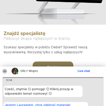
Znajdź specjalistę
Plebiscyt skupia najlepszych w branży
Szukasz specjalisty w pobliżu Ciebie? Sprawdź naszą
wyszukiwarkę. Korzystaj tylko z usług najlepszych!
Szukaj
ORŁY Wnętrz
Live chat
12:34
Cześć, chętnie Ci pomogę! 🙂 Kliknij proszę w
odpowiedni temat rozmowy! 🙂
Organizator plebiscytu
Plebiscyt
Kontakt
Jestem Laureatem, chcę odebrać materiały
Bright Side Solutions sp. z o.
Laureaci
Kontakt