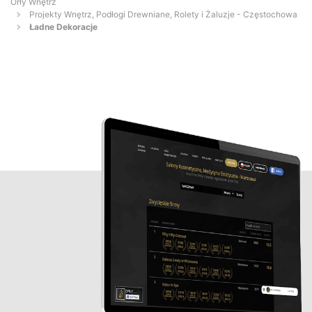
Orły Wnętrz
Projekty Wnętrz, Podłogi Drewniane, Rolety i Żaluzje - Częstochowa
Ładne Dekoracje