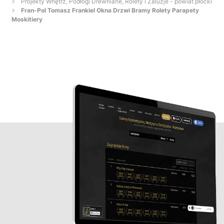
Projekty Wnętrz, Podłogi Drewniane, Rolety i Żaluzje - powiat płocki
Fran-Pol Tomasz Frankiel Okna Drzwi Bramy Rolety Parapety
Moskitiery