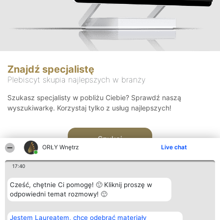
Znajdź specjalistę
Plebiscyt skupia najlepszych w branży
Szukasz specjalisty w pobliżu Ciebie? Sprawdź naszą
wyszukiwarkę. Korzystaj tylko z usług najlepszych!
Szukaj
ORŁY Wnętrz
Live chat
17:40
Cześć, chętnie Ci pomogę! 🙂 Kliknij proszę w
odpowiedni temat rozmowy! 🙂
Organizator plebiscytu
Plebiscyt
Kontakt
Jestem Laureatem, chcę odebrać materiały
Bright Side Solutions sp. z o.
Laureaci
Kontakt