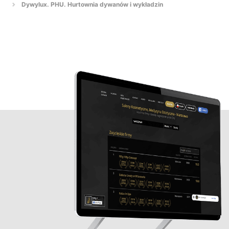
Dywylux. PHU. Hurtownia dywanów i wykładzin