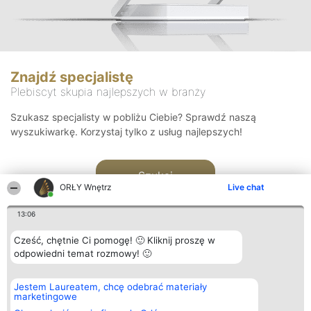
Znajdź specjalistę
Plebiscyt skupia najlepszych w branży
Szukasz specjalisty w pobliżu Ciebie? Sprawdź naszą
wyszukiwarkę. Korzystaj tylko z usług najlepszych!
Szukaj
ORŁY Wnętrz
Live chat
13:06
Cześć, chętnie Ci pomogę! 🙂 Kliknij proszę w
odpowiedni temat rozmowy! 🙂
Organizator plebiscytu
Plebiscyt
Kontakt
Jestem Laureatem, chcę odebrać materiały
Bright Side Solutions sp. z o.
Laureaci
Kontakt
marketingowe
o. sp. k.
Lista
ul. Ruska 22
wszystkich