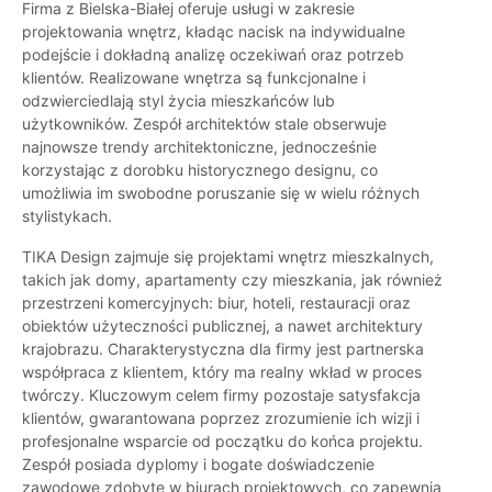
Firma z Bielska-Białej oferuje usługi w zakresie
projektowania wnętrz, kładąc nacisk na indywidualne
podejście i dokładną analizę oczekiwań oraz potrzeb
klientów. Realizowane wnętrza są funkcjonalne i
odzwierciedlają styl życia mieszkańców lub
użytkowników. Zespół architektów stale obserwuje
najnowsze trendy architektoniczne, jednocześnie
korzystając z dorobku historycznego designu, co
umożliwia im swobodne poruszanie się w wielu różnych
stylistykach.
TIKA Design zajmuje się projektami wnętrz mieszkalnych,
takich jak domy, apartamenty czy mieszkania, jak również
przestrzeni komercyjnych: biur, hoteli, restauracji oraz
obiektów użyteczności publicznej, a nawet architektury
krajobrazu. Charakterystyczna dla firmy jest partnerska
współpraca z klientem, który ma realny wkład w proces
twórczy. Kluczowym celem firmy pozostaje satysfakcja
klientów, gwarantowana poprzez zrozumienie ich wizji i
profesjonalne wsparcie od początku do końca projektu.
Zespół posiada dyplomy i bogate doświadczenie
zawodowe zdobyte w biurach projektowych, co zapewnia