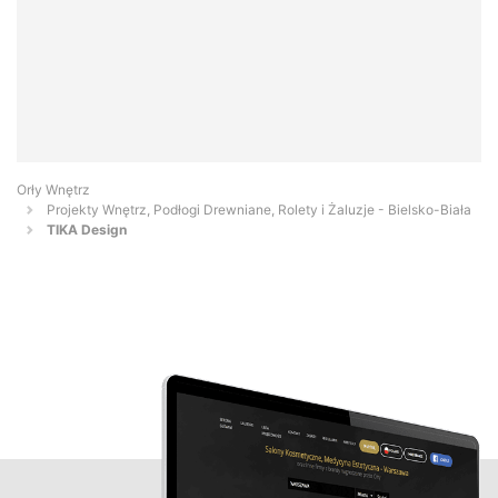
Orły Wnętrz
Projekty Wnętrz, Podłogi Drewniane, Rolety i Żaluzje - Bielsko-Biała
TIKA Design