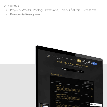
Orły Wnętrz
Projekty Wnętrz, Podłogi Drewniane, Rolety i Żaluzje - Rzeszów
Pracownia Kreatywna