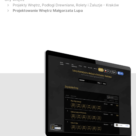
Projekty Wnętrz, Podłogi Drewniane, Rolety i Żaluzje - Kraków
Projektowanie Wnętrz Małgorzata Lupa