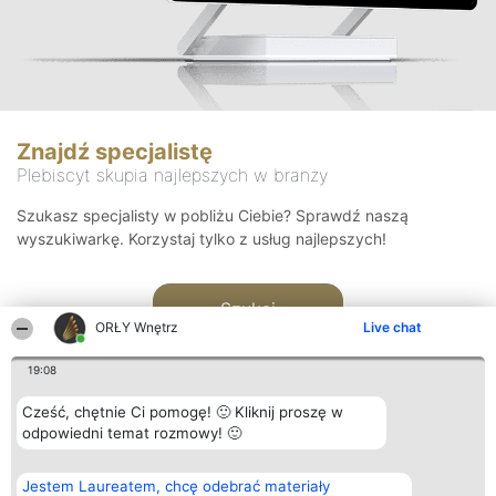
Znajdź specjalistę
Plebiscyt skupia najlepszych w branży
Szukasz specjalisty w pobliżu Ciebie? Sprawdź naszą
wyszukiwarkę. Korzystaj tylko z usług najlepszych!
Szukaj
ORŁY Wnętrz
Live chat
19:08
Cześć, chętnie Ci pomogę! 🙂 Kliknij proszę w
odpowiedni temat rozmowy! 🙂
Organizator plebiscytu
Plebiscyt
Kontakt
Jestem Laureatem, chcę odebrać materiały
Bright Side Solutions sp. z o.
Laureaci
Kontakt