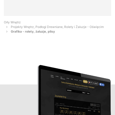
Orły Wnętrz
Projekty Wnętrz, Podłogi Drewniane, Rolety i Żaluzje - Oświęcim
Grafika - rolety, żaluzje, plisy