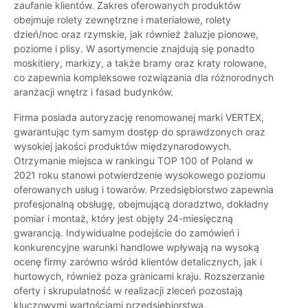
zaufanie klientów. Zakres oferowanych produktów
obejmuje rolety zewnętrzne i materiałowe, rolety
dzień/noc oraz rzymskie, jak również żaluzje pionowe,
poziome i plisy. W asortymencie znajdują się ponadto
moskitiery, markizy, a także bramy oraz kraty rolowane,
co zapewnia kompleksowe rozwiązania dla różnorodnych
aranżacji wnętrz i fasad budynków.
Firma posiada autoryzację renomowanej marki VERTEX,
gwarantując tym samym dostęp do sprawdzonych oraz
wysokiej jakości produktów międzynarodowych.
Otrzymanie miejsca w rankingu TOP 100 of Poland w
2021 roku stanowi potwierdzenie wysokowego poziomu
oferowanych usług i towarów. Przedsiębiorstwo zapewnia
profesjonalną obsługę, obejmującą doradztwo, dokładny
pomiar i montaż, który jest objęty 24-miesięczną
gwarancją. Indywidualne podejście do zamówień i
konkurencyjne warunki handlowe wpływają na wysoką
ocenę firmy zarówno wśród klientów detalicznych, jak i
hurtowych, również poza granicami kraju. Rozszerzanie
oferty i skrupulatność w realizacji zleceń pozostają
kluczowymi wartościami przedsiębiorstwa.