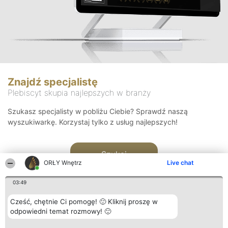
Znajdź specjalistę
Plebiscyt skupia najlepszych w branży
Szukasz specjalisty w pobliżu Ciebie? Sprawdź naszą
wyszukiwarkę. Korzystaj tylko z usług najlepszych!
Szukaj
ORŁY Wnętrz
Live chat
03:49
Cześć, chętnie Ci pomogę! 🙂 Kliknij proszę w
odpowiedni temat rozmowy! 🙂