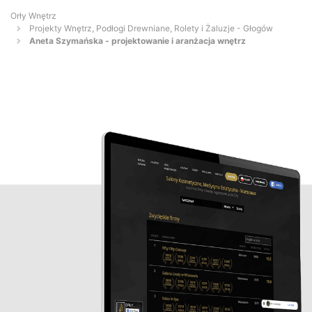
Orły Wnętrz
Projekty Wnętrz, Podłogi Drewniane, Rolety i Żaluzje - Głogów
Aneta Szymańska - projektowanie i aranżacja wnętrz