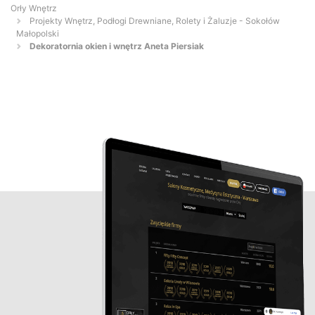
Orły Wnętrz
Projekty Wnętrz, Podłogi Drewniane, Rolety i Żaluzje - Sokołów
Małopolski
Dekoratornia okien i wnętrz Aneta Piersiak