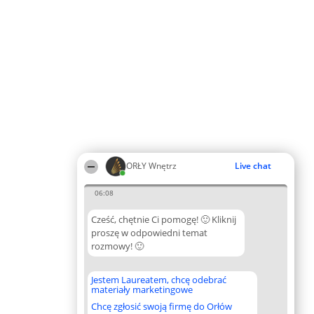
ORŁY Wnętrz
Live chat
06:08
Cześć, chętnie Ci pomogę! 🙂 Kliknij
proszę w odpowiedni temat
rozmowy! 🙂
Jestem Laureatem, chcę odebrać
materiały marketingowe
Chcę zgłosić swoją firmę do Orłów