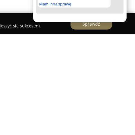
Mam inną sprawę
Sprawdź
ieszyć się sukcesem.
 Warszawie, które skupia się na projektowaniu
do potrzeb klientów prywatnych, jak i
ów wnętrz firmy wyróżnia się zaangażowaniem
jonalizmu, ze szczególnym uwzględnieniem
ylu życia zleceniodawców. Przedsiębiorstwo
aniu przestrzeni w niepowtarzalne i funkcjonalne
alory estetyczne.