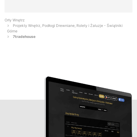
Orły Wnętrz
Projekty Wnętrz, Podłogi Drewniane, Rolety i Żaluzje - Świątniki
Górne
7tradehouse