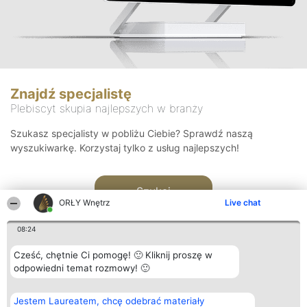
Znajdź specjalistę
Plebiscyt skupia najlepszych w branży
Szukasz specjalisty w pobliżu Ciebie? Sprawdź naszą
wyszukiwarkę. Korzystaj tylko z usług najlepszych!
Szukaj
ORŁY Wnętrz
Live chat
08:24
Cześć, chętnie Ci pomogę! 🙂 Kliknij proszę w
odpowiedni temat rozmowy! 🙂
Organizator plebiscytu
Plebiscyt
Kontakt
Jestem Laureatem, chcę odebrać materiały
Bright Side Solutions sp. z o.
Laureaci
Kontakt