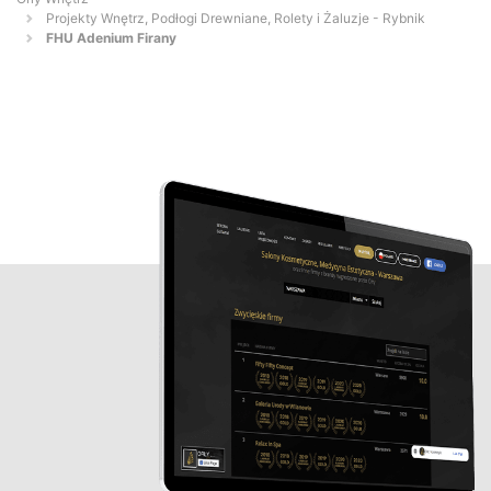
Projekty Wnętrz, Podłogi Drewniane, Rolety i Żaluzje - Rybnik
FHU Adenium Firany