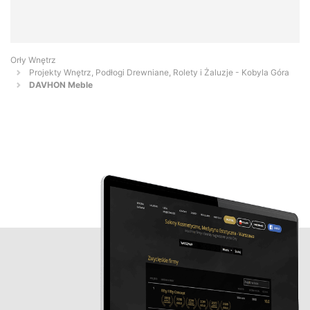
Orły Wnętrz
Projekty Wnętrz, Podłogi Drewniane, Rolety i Żaluzje - Kobyla Góra
DAVHON Meble