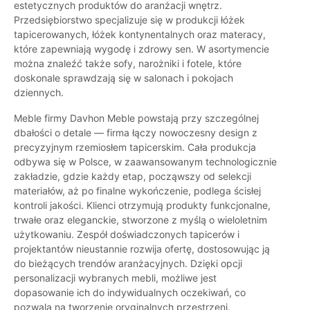
estetycznych produktów do aranżacji wnętrz.
Przedsiębiorstwo specjalizuje się w produkcji łóżek
tapicerowanych, łóżek kontynentalnych oraz materacy,
które zapewniają wygodę i zdrowy sen. W asortymencie
można znaleźć także sofy, narożniki i fotele, które
doskonale sprawdzają się w salonach i pokojach
dziennych.
Meble firmy Davhon Meble powstają przy szczególnej
dbałości o detale — firma łączy nowoczesny design z
precyzyjnym rzemiosłem tapicerskim. Cała produkcja
odbywa się w Polsce, w zaawansowanym technologicznie
zakładzie, gdzie każdy etap, począwszy od selekcji
materiałów, aż po finalne wykończenie, podlega ścisłej
kontroli jakości. Klienci otrzymują produkty funkcjonalne,
trwałe oraz eleganckie, stworzone z myślą o wieloletnim
użytkowaniu. Zespół doświadczonych tapicerów i
projektantów nieustannie rozwija ofertę, dostosowując ją
do bieżących trendów aranżacyjnych. Dzięki opcji
personalizacji wybranych mebli, możliwe jest
dopasowanie ich do indywidualnych oczekiwań, co
pozwala na tworzenie oryginalnych przestrzeni.