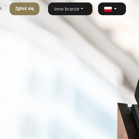
n
Zgłoś się
Inne branże