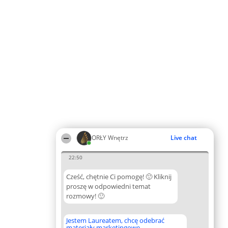
ORŁY Wnętrz
Live chat
22:50
Cześć, chętnie Ci pomogę! 🙂 Kliknij
proszę w odpowiedni temat
rozmowy! 🙂
Jestem Laureatem, chcę odebrać
materiały marketingowe