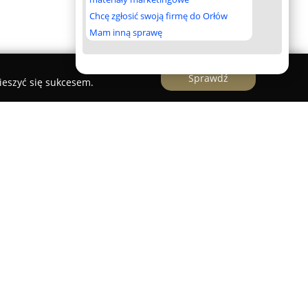
Chcę zgłosić swoją firmę do Orłów
Mam inną sprawę
Sprawdź
ieszyć się sukcesem.
poduszki
Głogowie przy ulicy Słodowej 21, znana z
 branży tekstyliów domowych. Przedsiębiorstwo
zmacnia swoją pozycję na rynku, udostępniając
tów wysokiej jakości. Wśród nich znaleźć można
we, wełniane oraz silikonowe, a także bogaty
z myślą o komforcie podczas odpoczynku.