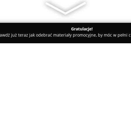
Gratulacje!
awdź już teraz jak odebrać materiały promocyjne, by móc w pełni c
 Rolety i Żaluzje - Głogów
DARVEX tekstylia domowe, kołdry 
oduszki
O firmie:
DARVEX
to firma działająca w 
wieloletniego doświadczenia w
od 1996 roku systematycznie w
klientom szeroką ofertę produk
różnorodne kołdry, w tym pucho
wybór poduszek, stworzonych 