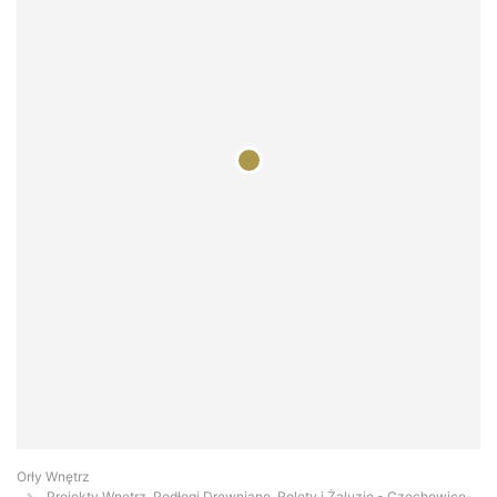
Orły Wnętrz
Projekty Wnętrz, Podłogi Drewniane, Rolety i Żaluzje - Czechowice-