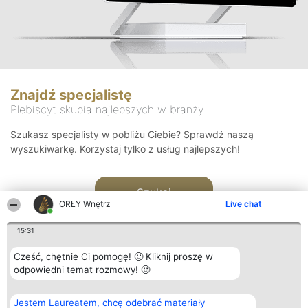
Znajdź specjalistę
Plebiscyt skupia najlepszych w branży
Szukasz specjalisty w pobliżu Ciebie? Sprawdź naszą
wyszukiwarkę. Korzystaj tylko z usług najlepszych!
Szukaj
ORŁY Wnętrz
Live chat
15:31
Cześć, chętnie Ci pomogę! 🙂 Kliknij proszę w
odpowiedni temat rozmowy! 🙂
Organizator plebiscytu
Plebiscyt
Kontakt
Jestem Laureatem, chcę odebrać materiały
Bright Side Solutions sp. z o.
Laureaci
Kontakt