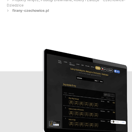
Dziedzice
firany-czechowice.pl