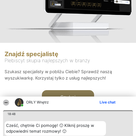
Znajdź specjalistę
Plebiscyt skupia najlepszych w branży
Szukasz specjalisty w pobliżu Ciebie? Sprawdź naszą
wyszukiwarkę. Korzystaj tylko z usług najlepszych!
Szukaj
ORŁY Wnętrz
Live chat
18:48
Cześć, chętnie Ci pomogę! 🙂 Kliknij proszę w
odpowiedni temat rozmowy! 🙂