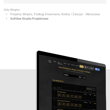
Orły Wnętrz
Projekty Wnętrz, Podłogi Drewniane, Rolety i Żaluzje - Warszawa
Softline Studio Projektowe