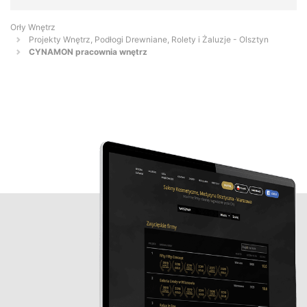
Orły Wnętrz
Projekty Wnętrz, Podłogi Drewniane, Rolety i Żaluzje - Olsztyn
CYNAMON pracownia wnętrz