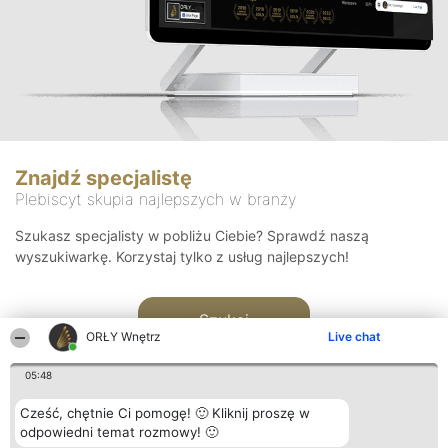
Znajdź specjalistę
Plebiscyt skupia najlepszych w branży
Szukasz specjalisty w pobliżu Ciebie? Sprawdź naszą
wyszukiwarkę. Korzystaj tylko z usług najlepszych!
Szukaj
ORŁY Wnętrz
Live chat
05:48
Cześć, chętnie Ci pomogę! 🙂 Kliknij proszę w
odpowiedni temat rozmowy! 🙂