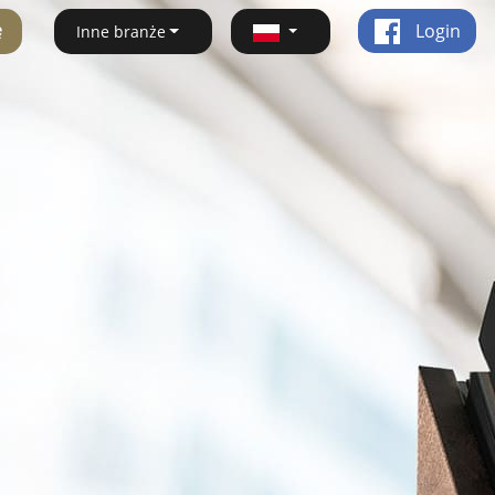
ę
Login
Inne branże