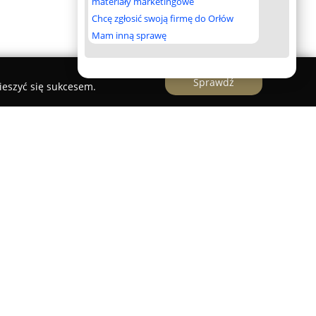
materiały marketingowe
Chcę zgłosić swoją firmę do Orłów
Mam inną sprawę
Sprawdź
ieszyć się sukcesem.
e Bydgoszcz Andrzej Paszkowski
arskie Bydgoszcz Andrzej Paszkowski
to firma
y i okolic, specjalizująca się w kompleksowych
ch jak renowacja oraz układanie podłóg
o może pochwalić się ponad
czeniem w branży, realizując liczne zlecenia i
 względu na wysoką jakość swoich usług.