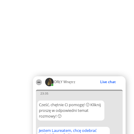
ORŁY Wnętrz
Live chat
23:35
Cześć, chętnie Ci pomogę! 🙂 Kliknij
proszę w odpowiedni temat
rozmowy! 🙂
Jestem Laureatem, chcę odebrać