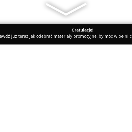
Gratulacje!
awdź już teraz jak odebrać materiały promocyjne, by móc w pełni c
Rolety i Żaluzje - Osielsko
Cyklinowanie Usługi Parkieciarski
 Bydgoszcz Andrzej
O firmie:
Cyklinowanie Usługi Parkieci
działająca na terenie Bydgoszcz
usługach parkieciarskich, taki
drewnianych. Przedsiębiorstw
dwudziestopięcioletnim doświad
ciesząc się dużym uznaniem ze