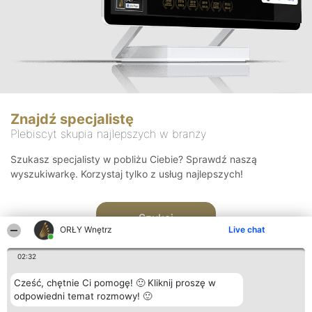
Znajdź specjalistę
Plebiscyt skupia najlepszych w branży
Szukasz specjalisty w pobliżu Ciebie? Sprawdź naszą
wyszukiwarkę. Korzystaj tylko z usług najlepszych!
Szukaj
ORŁY Wnętrz
Live chat
02:32
Cześć, chętnie Ci pomogę! 🙂 Kliknij proszę w
odpowiedni temat rozmowy! 🙂