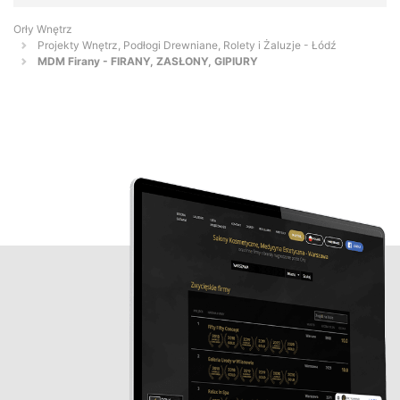
Orły Wnętrz
Projekty Wnętrz, Podłogi Drewniane, Rolety i Żaluzje - Łódź
MDM Firany - FIRANY, ZASŁONY, GIPIURY