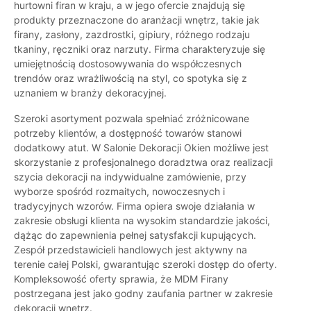
hurtowni firan w kraju, a w jego ofercie znajdują się
produkty przeznaczone do aranżacji wnętrz, takie jak
firany, zasłony, zazdrostki, gipiury, różnego rodzaju
tkaniny, ręczniki oraz narzuty. Firma charakteryzuje się
umiejętnością dostosowywania do współczesnych
trendów oraz wrażliwością na styl, co spotyka się z
uznaniem w branży dekoracyjnej.
Szeroki asortyment pozwala spełniać zróżnicowane
potrzeby klientów, a dostępność towarów stanowi
dodatkowy atut. W Salonie Dekoracji Okien możliwe jest
skorzystanie z profesjonalnego doradztwa oraz realizacji
szycia dekoracji na indywidualne zamówienie, przy
wyborze spośród rozmaitych, nowoczesnych i
tradycyjnych wzorów. Firma opiera swoje działania w
zakresie obsługi klienta na wysokim standardzie jakości,
dążąc do zapewnienia pełnej satysfakcji kupujących.
Zespół przedstawicieli handlowych jest aktywny na
terenie całej Polski, gwarantując szeroki dostęp do oferty.
Kompleksowość oferty sprawia, że MDM Firany
postrzegana jest jako godny zaufania partner w zakresie
dekoracji wnętrz.