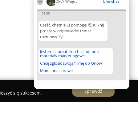
ORŁY Wnętrz
Live chat
05:38
Cześć, chętnie Ci pomogę! 🙂 Kliknij
proszę w odpowiedni temat
rozmowy! 🙂
Jestem Laureatem, chcę odebrać
materiały marketingowe
Chcę zgłosić swoją firmę do Orłów
Mam inną sprawę
Sprawdź
ieszyć się sukcesem.