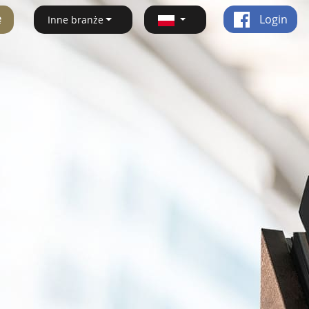
ę
Login
Inne branże