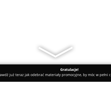
Gratulacje!
awdź już teraz jak odebrać materiały promocyjne, by móc w pełni c
Rolety i Żaluzje - Białystok
Dekortex - firany, Kolejowa 16