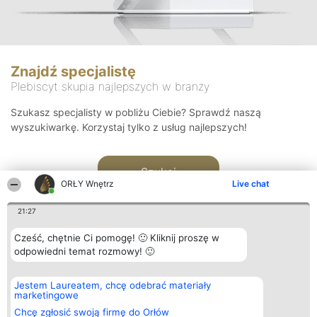
Znajdź specjalistę
Plebiscyt skupia najlepszych w branży
Szukasz specjalisty w pobliżu Ciebie? Sprawdź naszą
wyszukiwarkę. Korzystaj tylko z usług najlepszych!
Szukaj
ORŁY Wnętrz
Live chat
21:27
Cześć, chętnie Ci pomogę! 🙂 Kliknij proszę w
odpowiedni temat rozmowy! 🙂
Organizator plebiscytu
Plebiscyt
Kontakt
Jestem Laureatem, chcę odebrać materiały
Bright Side Solutions sp. z o.
Laureaci
Kontakt
marketingowe
o. sp. k.
Lista
ul. Ruska 22
wszystkich
Chcę zgłosić swoją firmę do Orłów