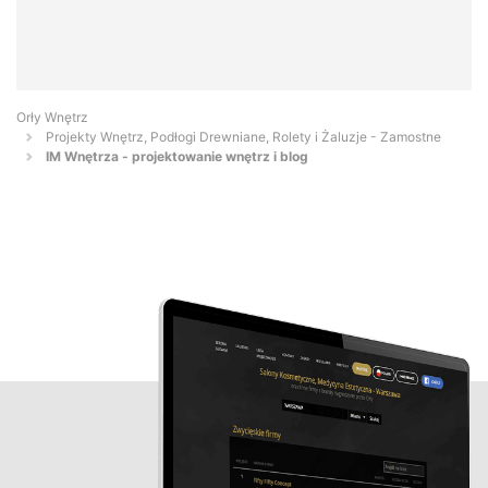
Orły Wnętrz
Projekty Wnętrz, Podłogi Drewniane, Rolety i Żaluzje - Zamostne
IM Wnętrza - projektowanie wnętrz i blog