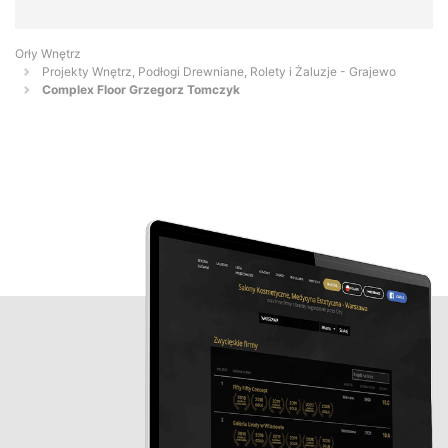
Orły Wnętrz
Projekty Wnętrz, Podłogi Drewniane, Rolety i Żaluzje - Grajewo
Complex Floor Grzegorz Tomczyk