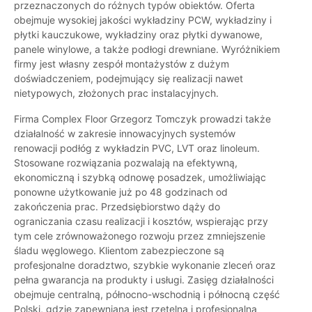
przeznaczonych do różnych typów obiektów. Oferta
obejmuje wysokiej jakości wykładziny PCW, wykładziny i
płytki kauczukowe, wykładziny oraz płytki dywanowe,
panele winylowe, a także podłogi drewniane. Wyróżnikiem
firmy jest własny zespół montażystów z dużym
doświadczeniem, podejmujący się realizacji nawet
nietypowych, złożonych prac instalacyjnych.
Firma Complex Floor Grzegorz Tomczyk prowadzi także
działalność w zakresie innowacyjnych systemów
renowacji podłóg z wykładzin PVC, LVT oraz linoleum.
Stosowane rozwiązania pozwalają na efektywną,
ekonomiczną i szybką odnowę posadzek, umożliwiając
ponowne użytkowanie już po 48 godzinach od
zakończenia prac. Przedsiębiorstwo dąży do
ograniczania czasu realizacji i kosztów, wspierając przy
tym cele zrównoważonego rozwoju przez zmniejszenie
śladu węglowego. Klientom zabezpieczone są
profesjonalne doradztwo, szybkie wykonanie zleceń oraz
pełna gwarancja na produkty i usługi. Zasięg działalności
obejmuje centralną, północno-wschodnią i północną część
Polski, gdzie zapewniana jest rzetelna i profesjonalna