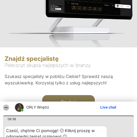
Znajdź specjalistę
Plebiscyt skupia najlepszych w branży
Szukasz specjalisty w pobliżu Ciebie? Sprawdź naszą
wyszukiwarkę. Korzystaj tylko z usług najlepszych!
Szukaj
ORŁY Wnętrz
Live chat
06:38
Cześć, chętnie Ci pomogę! 🙂 Kliknij proszę w
odpowiedni temat rozmowy! 🙂