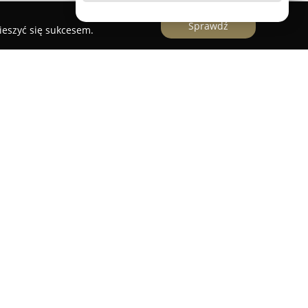
Sprawdź
ieszyć się sukcesem.
sk
salon zajmujący się dekoracjami okiennymi z
ący na rynku wnętrzarskim. Firma koncentruje się
indywidualnych aranżacji okien, dostosowanych do
ajdują się m.in. żaluzje wykonane z drewna oraz
nowoczesnym charakterze, różnorodne plisy,
on, a także innowacyjne rolety dzień/noc w wielu
materiałów najwyższej klasy, pozyskiwanych
oducentów z Europy, co przekłada się na