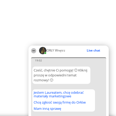
ORŁY Wnętrz
Live chat
19:02
Cześć, chętnie Ci pomogę! 🙂 Kliknij
proszę w odpowiedni temat
rozmowy! 🙂
Jestem Laureatem, chcę odebrać
materiały marketingowe
Chcę zgłosić swoją firmę do Orłów
Mam inną sprawę