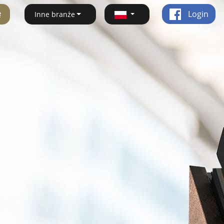
ę
Login
Inne branże