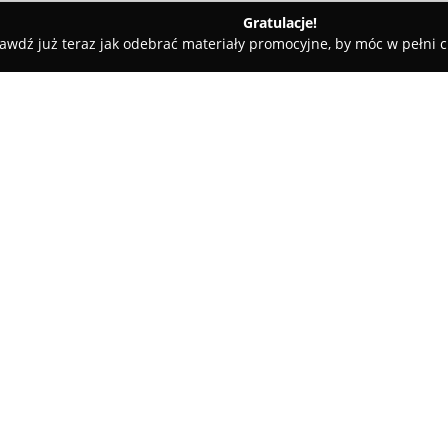
Gratulacje!
awdź już teraz jak odebrać materiały promocyjne, by móc w pełni c
 Rolety i Żaluzje - Katowice
Codookna - dekoracje okienne Ślą
k
O firmie:
CoDoOkna
to specjalistyczny 
siedzibą w Katowicach, działaj
na projektowaniu i realizacji 
potrzeb klientów. W ofercie zn
aluminium, rolety rzymskie o 
szeroki asortyment firan i zasł
wariantach wzorniczych.
CoDoOkna zapewnia dostęp do 
wyłącznie od renomowanych pr