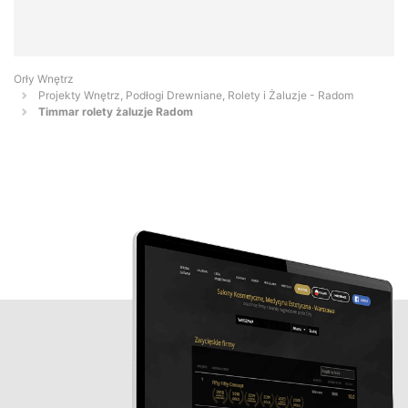
Orły Wnętrz
Projekty Wnętrz, Podłogi Drewniane, Rolety i Żaluzje - Radom
Timmar rolety żaluzje Radom