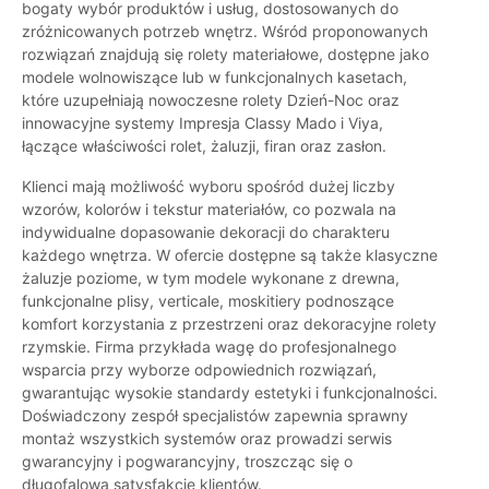
bogaty wybór produktów i usług, dostosowanych do
zróżnicowanych potrzeb wnętrz. Wśród proponowanych
rozwiązań znajdują się rolety materiałowe, dostępne jako
modele wolnowiszące lub w funkcjonalnych kasetach,
które uzupełniają nowoczesne rolety Dzień-Noc oraz
innowacyjne systemy Impresja Classy Mado i Viya,
łączące właściwości rolet, żaluzji, firan oraz zasłon.
Klienci mają możliwość wyboru spośród dużej liczby
wzorów, kolorów i tekstur materiałów, co pozwala na
indywidualne dopasowanie dekoracji do charakteru
każdego wnętrza. W ofercie dostępne są także klasyczne
żaluzje poziome, w tym modele wykonane z drewna,
funkcjonalne plisy, verticale, moskitiery podnoszące
komfort korzystania z przestrzeni oraz dekoracyjne rolety
rzymskie. Firma przykłada wagę do profesjonalnego
wsparcia przy wyborze odpowiednich rozwiązań,
gwarantując wysokie standardy estetyki i funkcjonalności.
Doświadczony zespół specjalistów zapewnia sprawny
montaż wszystkich systemów oraz prowadzi serwis
gwarancyjny i pogwarancyjny, troszcząc się o
długofalową satysfakcję klientów.