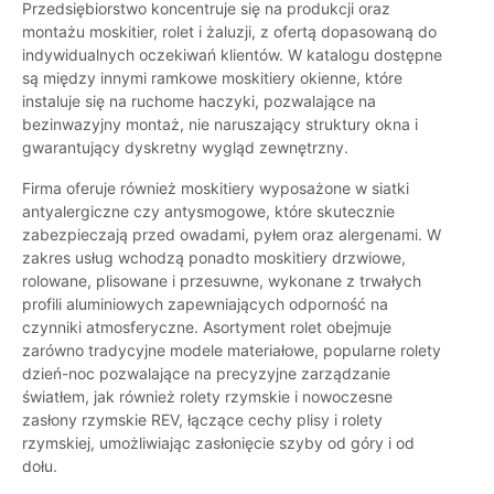
Przedsiębiorstwo koncentruje się na produkcji oraz
montażu moskitier, rolet i żaluzji, z ofertą dopasowaną do
indywidualnych oczekiwań klientów. W katalogu dostępne
są między innymi ramkowe moskitiery okienne, które
instaluje się na ruchome haczyki, pozwalające na
bezinwazyjny montaż, nie naruszający struktury okna i
gwarantujący dyskretny wygląd zewnętrzny.
Firma oferuje również moskitiery wyposażone w siatki
antyalergiczne czy antysmogowe, które skutecznie
zabezpieczają przed owadami, pyłem oraz alergenami. W
zakres usług wchodzą ponadto moskitiery drzwiowe,
rolowane, plisowane i przesuwne, wykonane z trwałych
profili aluminiowych zapewniających odporność na
czynniki atmosferyczne. Asortyment rolet obejmuje
zarówno tradycyjne modele materiałowe, popularne rolety
dzień-noc pozwalające na precyzyjne zarządzanie
światłem, jak również rolety rzymskie i nowoczesne
zasłony rzymskie REV, łączące cechy plisy i rolety
rzymskiej, umożliwiając zasłonięcie szyby od góry i od
dołu.