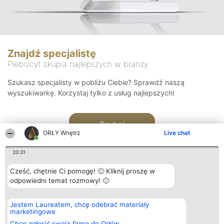
Znajdź specjalistę
Plebiscyt skupia najlepszych w branży
Szukasz specjalisty w pobliżu Ciebie? Sprawdź naszą
wyszukiwarkę. Korzystaj tylko z usług najlepszych!
Szukaj
ORŁY Wnętrz
Live chat
20:31
Cześć, chętnie Ci pomogę! 🙂 Kliknij proszę w
odpowiedni temat rozmowy! 🙂
Organizator plebiscytu
Plebiscyt
Kontakt
Jestem Laureatem, chcę odebrać materiały
Bright Side Solutions sp. z o.
Laureaci
Kontakt
marketingowe
o. sp. k.
Lista
ul. Ruska 22
wszystkich
Chcę zgłosić swoją firmę do Orłów