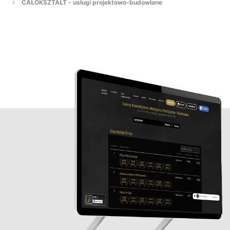
CAŁOKSZTAŁT - usługi projektowo-budowlane