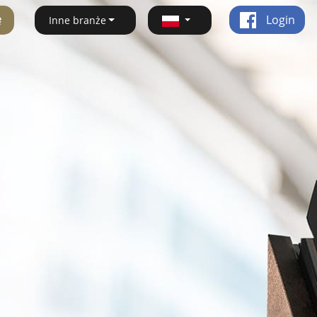
ę
Login
Inne branże