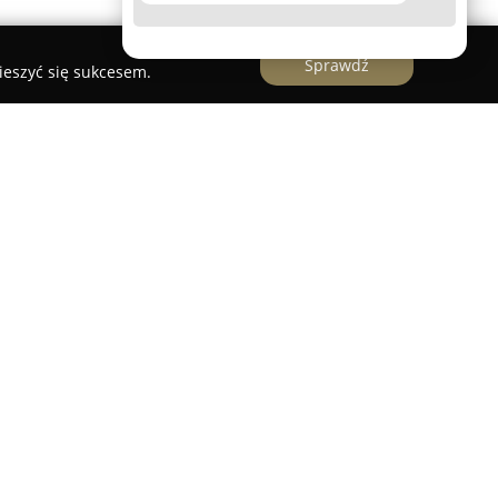
Sprawdź
ieszyć się sukcesem.
ucent oraz systemodawca działający w sektorze
ący się w plisy i moskitiery plisowane najwyższej
iada ponad dwie dekady doświadczenia, oferując
e systemy wykorzystywane zarówno w
 drzwiowych. Działa jako partner biznesowy,
iny oraz komponenty przeznaczone do dalszego
 zarówno na rynku europejskim, jak i globalnym.
e innowacji, korzystanie z nowoczesnych