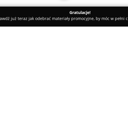
Gratulacje!
awdź już teraz jak odebrać materiały promocyjne, by móc w pełni c
 Rolety i Żaluzje - Krajenka
BWL Trend. Radzka-Barylska P.
O firmie:
BWL Trend
to renomowany prod
przysłon okiennych, specjalizuj
jakości. Przedsiębiorstwo pos
nowoczesne, spersonalizowan
konstrukcjach okiennych, jak i
dostarczając innowacyjne tkan
montażu, obsługując odbiorców
Firma stawia na stałe wdrażani