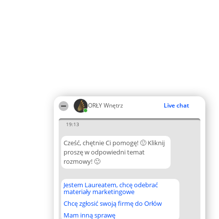
ORŁY Wnętrz
Live chat
19:13
Cześć, chętnie Ci pomogę! 🙂 Kliknij
proszę w odpowiedni temat
rozmowy! 🙂
Jestem Laureatem, chcę odebrać
materiały marketingowe
Chcę zgłosić swoją firmę do Orłów
Mam inną sprawę